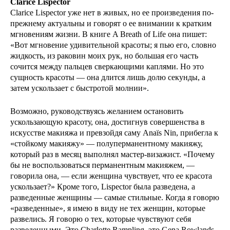
Clarice Lispector
Clarice Lispector уже нет в живых, но ее произведения по-
прежнему актуальны и говорят о ее внимании к кратким
мгновениям жизни. В книге A Breath of Life она пишет:
«Вот мгновение удивительной красоты; я пью его, словно
жидкость, из раковин моих рук, но большая его часть
сочится между пальцев сверкающими каплями. Но это
сущность красоты — она длится лишь долю секунды, а
затем ускользает с быстротой молнии».
Возможно, руководствуясь желанием остановить
ускользающую красоту, она, достигнув совершенства в
искусстве макияжа и превзойдя саму Anaïs Nin, прибегла к
«стойкому макияжу» — полуперманентному макияжу,
который раз в месяц выполнял мастер-визажист. «Почему
бы не воспользоваться перманентным макияжем, —
говорила она, — если женщина чувствует, что ее красота
ускользает?» Кроме того, Lispector была разведена, а
разведенные женщины — самые стильные. Когда я говорю
«разведенные», я имею в виду не тех женщин, которые
развелись. Я говорю о тех, которые чувствуют себя
разведенными. Это Charlotte Rampling, это Gena Rowlands