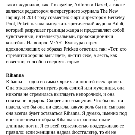
таких журналов, как T magazine, Artform и Dazed, а также
является редактором литературного журнала The New
Inquiry. В 2013 году совместно с арт-директором Berkeley
Pool, Prikett начала выпускать эротический журнал Adult,
который разрушает границы жанра и представляет собой
чувственный, интеллектуальный, провокационный
коктейль. На вопрос M·A·C Культура о трех
вдохновляющих ее образах Prickett ответила так: «Тот, кто
стремится хорошо выглядеть, льстит себе, а лесть, как
известно, способна свернуть горы».
Rihanna
Rihanna — одна из самых ярких личностей всех времен.
Она отказывается играть роль святой или мученицы, она
никогда не стремилась выглядеть непорочной, и она
совсем не подарок. Скорее ангел мщения. Что бы она ни
надела, что бы она ни сделала, какую роль бы ни сыграла,
она всегда будет оставаться Rihanna. Я думаю, именно под
впечатлением от образа Rihanna я отрастила такие
длинные ногти. Я со всей серьезностью поддерживаю ее
правило: если женщина надела бюстгальтер, то ей не