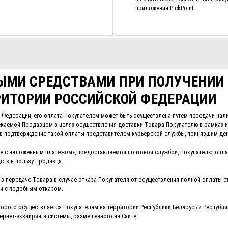
приложения PickPoint.
МИ СРЕДСТВАМИ ПРИ ПОЛУЧЕНИИ 
РИТОРИИ РОССИЙСКОЙ ФЕДЕРАЦИИ
й Федерации, его оплата Покупателем может быть осуществлена путем передачи н
каемой Продавцом в целях осуществления доставки Товара Покупателю в рамках и
 подтверждение такой оплаты представителем курьерской службы, принявшим дене
ие с наложенным платежом», предоставляемой почтовой службой, Покупателю, оп
ств в пользу Продавца.
в передаче Товара в случае отказа Покупателя от осуществления полной оплаты ст
зи с подобным отказом.
орого осуществляется Покупателям на территории Республики Беларусь и Республ
рнет-эквайринга системы, размещенного на Сайте.