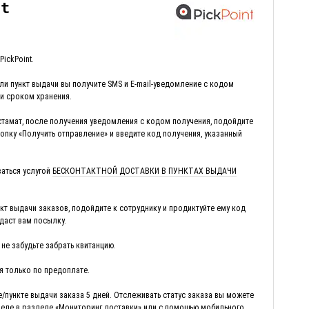
nt
ickPoint.
ли пункт выдачи вы получите SMS и E-mail-уведомление с кодом
 и сроком хранения.
тамат, после получения уведомления с кодом получения, подойдите
нопку «Получить отправление» и введите код получения, указанный
аться услугой
БЕСКОНТАКТНОЙ ДОСТАВКИ В ПУНКТАХ ВЫДАЧИ
кт выдачи заказов, подойдите к сотруднику и продиктуйте ему код
даст вам посылку.
не забудьте забрать квитанцию.
я только по предоплате.
/пункте выдачи заказа 5 дней. Отслеживать статус заказа вы можете
еле в разделе «Мониторинг доставки» или с помощью мобильного