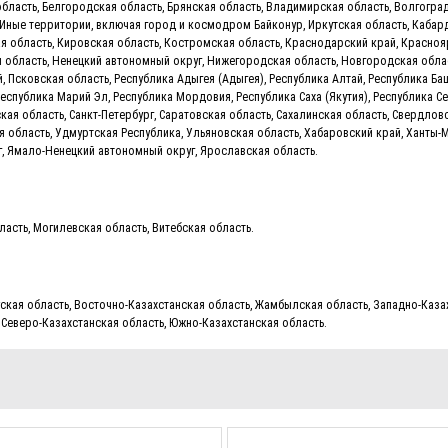
область, Белгородская область, Брянская область, Владимирская область, Волгоград
 Иные территории, включая город и космодром Байконур, Иркутская область, Кабар
я область, Кировская область, Костромская область, Краснодарский край, Красноярс
 область, Ненецкий автономный округ, Нижегородская область, Новгородская облас
 Псковская область, Республика Адыгея (Адыгея), Республика Алтай, Республика Баш
еспублика Марий Эл, Республика Мордовия, Республика Саха (Якутия), Республика Се
ская область, Санкт-Петербург, Саратовская область, Сахалинская область, Свердло
я область, Удмуртская Республика, Ульяновская область, Хабаровский край, Ханты-
г, Ямало-Ненецкий автономный округ, Ярославская область.
ласть, Могилевская область, Витебская область.
ская область, Восточно-Казахстанская область, Жамбылская область, Западно-Казах
Северо-Казахстанская область, Южно-Казахстанская область.