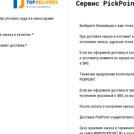
Сервис PickPoi
ы уточнить, куда и в какое время
Выберите ближайшую к вам точку P
 заказа и качество.*
При доставке заказа в постамат и
получения заказа, адресом точки
омент доставки.*
Если вы оформили доставку в пос
к постамату, нажмите на экране к
в SMS.
Также мы предлагаем воспользов
PICKPOINT
.
Если вы оформили доставку в пун
получения указанный в SMS, он вы
После оплаты и получения заказа 
Доставка PickPoint осуществляетс
Срок хранения заказа в терминале
на сайте
WWW.PICKPOINT.RU
в разд