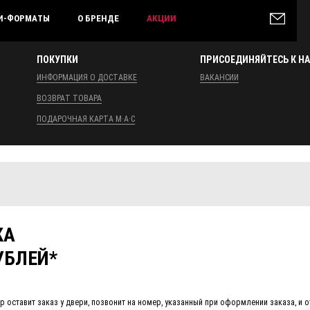
И-ФОРМАТЫ
О БРЕНДЕ
АКЦИИ
ПОКУПКИ
ПРИСОЕДИНЯЙТЕСЬ К Н
ИНФОРМАЦИЯ О ДОСТАВКЕ
ВАКАНСИИ
ВОЗВРАТ ТОВАРА
ПОДАРОЧНАЯ КАРТА M·A·C
КА
УБЛЕЙ*
 оставит заказ у двери, позвонит на номер, указанный при оформлении заказа, и о