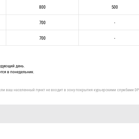
800
500
700
-
700
-
ледующий день.
ются в понедельник.
и ваш населенный пункт не входит в зону покрытия курьерскими службами DPD, 