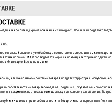
ТАВКЕ
ОСТАВКЕ
понедельника по пятницу, кроме официальных выходных). Все заказы подлежат под
ьник.
ред отправкой специальную обработку в соответствии с федеральными, государс
тся этими нормами. M·A·C соблюдает эти нормы, и поэтому некоторые продукты мог
тва и благодарим Вас за понимание.
рации, а также возможна доставка Товара в пределах территории Республики Бела
раво собственности на Товар переходит от Продавца к Покупателю в момент прин
пателя в документах, подтверждающих доставку, при условии полной оплаты Покуп
Республики Казахстан право собственности на Товар считается переданным Покуп