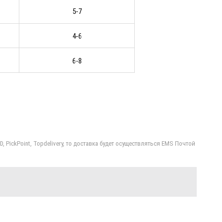
5-7
4-6
6-8
PickPoint, Topdelivery, то доставка будет осуществляться EMS Почтой