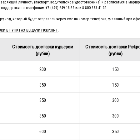
оверяющий личность (паспорт, водительское удостоверение) и расписаться в маршр
ддержки по телефонам +7 (499) 649-18-52 или 8-800-333-41-39.
ру код, который будет отправлен через смс на номер телефона, указанный при оф
И В ПУНКТАХ ВЫДАЧИ PICKPOINT
.
Стоимость доставки курьером
Стоимость доставки Pickpo
(рубли)
(рубли)
200
150
350
150
350
300
350
300
600
350