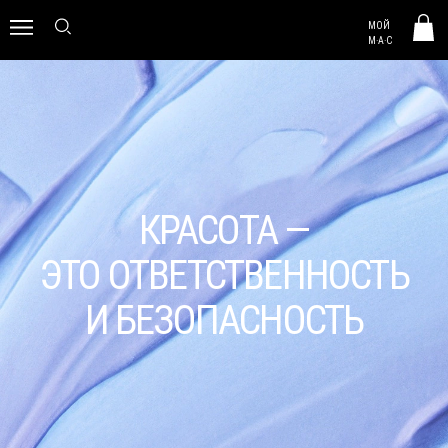
MAC HUNGARY
МОЙ
0
M·A·C
КРАСОТА —
ЭТО ОТВЕТСТВЕННОСТЬ
И БЕЗОПАСНОСТЬ