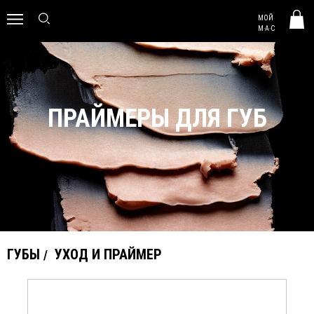
MAC HUNGARY
МОЙ
0
M·A·C
ПРАЙМЕРЫ ДЛЯ ГУБ
ГУБЫ
УХОД И ПРАЙМЕР