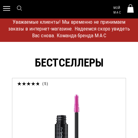
MAC HUNGARY
МОЙ
0
M·A·C
Уважаемые клиенты! Мы временно не принимаем
заказы в интернет-магазине. Надеемся скоро увидеть
Вас снова. Команда бренда M·A·C
БЕСТСЕЛЛЕРЫ
5