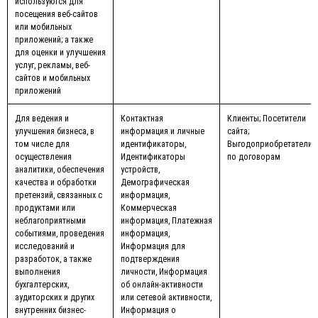
используются для
посещения веб-сайтов
или мобильных
приложений; а также
для оценки и улучшения
услуг, рекламы, веб-
сайтов и мобильных
приложений
Для ведения и
Контактная
Клиенты; Посетители
улучшения бизнеса, в
информация и личные
сайта;
том числе для
идентификаторы,
Выгодоприобретатели
осуществления
Идентификаторы
по договорам
аналитики, обеспечения
устройств,
качества и обработки
Демографическая
претензий, связанных с
информация,
продуктами или
Коммерческая
неблагоприятными
информация, Платежная
событиями, проведения
информация,
исследований и
Информация для
разработок, а также
подтверждения
выполнения
личности, Информация
бухгалтерских,
об онлайн-активности
аудиторских и других
или сетевой активности,
внутренних бизнес-
Информация о