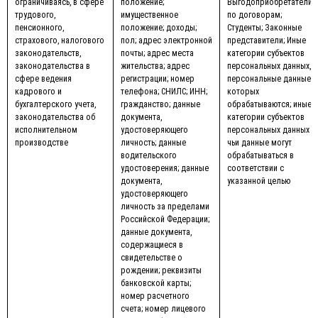
ограничиваясь, в сфере
положение;
Выгодоприобретатели
трудового,
имущественное
по договорам;
пенсионного,
положение; доходы;
Студенты; Законные
страхового, налогового
пол; адрес электронной
представители; Иные
законодательств,
почты; адрес места
категории субъектов
законодательства в
жительства; адрес
персональных данных,
сфере ведения
регистрации; номер
персональные данные
кадрового и
телефона; СНИЛС; ИНН;
которых
бухгалтерского учета,
гражданство; данные
обрабатываются; иные
законодательства об
документа,
категории субъектов
исполнительном
удостоверяющего
персональных данных
производстве
личность; данные
чьи данные могут
водительского
обрабатываться в
удостоверения; данные
соответствии с
документа,
указанной целью
удостоверяющего
личность за пределами
Российской Федерации;
данные документа,
содержащиеся в
свидетельстве о
рождении; реквизиты
банковской карты;
номер расчетного
счета; номер лицевого