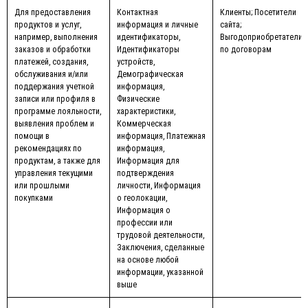
Для предоставления
Контактная
Клиенты; Посетители
продуктов и услуг,
информация и личные
сайта;
например, выполнения
идентификаторы,
Выгодоприобретатели
заказов и обработки
Идентификаторы
по договорам
платежей, создания,
устройств,
обслуживания и/или
Демографическая
поддержания учетной
информация,
записи или профиля в
Физические
программе лояльности,
характеристики,
выявления проблем и
Коммерческая
помощи в
информация, Платежная
рекомендациях по
информация,
продуктам, а также для
Информация для
управления текущими
подтверждения
или прошлыми
личности, Информация
покупками
о геолокации,
Информация о
профессии или
трудовой деятельности,
Заключения, сделанные
на основе любой
информации, указанной
выше