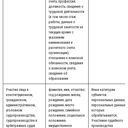
счета; профессия;
должность; сведения о
трудовой деятельности
(в том числе стаж
работы, данные о
трудовой занятости на
текущее время с
указанием
наименования и
расчетного счета
организации);
отношение к воинской
обязанности, сведения
о воинском учете;
сведения об
образовании
Участие лица в
фамилия, имя, отчество;
Иные категории
конституционном,
год рождения; месяц
субъектов
гражданском,
рождения; дата
персональных данных,
административном,
рождения; место
персональные данные
уголовном
рождения; семейное
которых
судопроизводстве,
положение; социальное
обрабатываются;
судопроизводстве в
положение;
Участники судебного
арбитражных судах
имущественное
производства