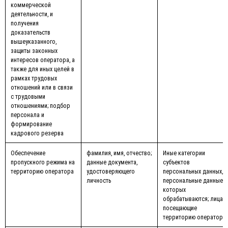
коммерческой
деятельности, и
получения
доказательств
вышеуказанного,
защиты законных
интересов оператора, а
также для иных целей в
рамках трудовых
отношений или в связи
с трудовыми
отношениями; подбор
персонала и
формирование
кадрового резерва
Обеспечение
фамилия, имя, отчество;
Иные категории
пропускного режима на
данные документа,
субъектов
территорию оператора
удостоверяющего
персональных данных,
личность
персональные данные
которых
обрабатываются; лица,
посещающие
территорию оператора