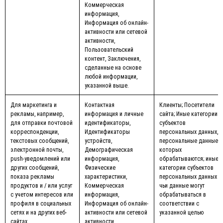
Коммерческая
информация,
Информация об онлайн-
активности или сетевой
активности,
Пользовательский
контент, Заключения,
сделанные на основе
любой информации,
указанной выше.
Для маркетинга и
Контактная
Клиенты; Посетители
рекламы, например,
информация и личные
сайта; Иные категории
для отправки почтовой
идентификаторы,
субъектов
корреспонденции,
Идентификаторы
персональных данных,
текстовых сообщений,
устройств,
персональные данные
электронной почты,
Демографическая
которых
push-уведомлений или
информация,
обрабатываются; иные
других сообщений,
Физические
категории субъектов
показа рекламы
характеристики,
персональных данных
продуктов и / или услуг
Коммерческая
чьи данные могут
с учетом интересов или
информация,
обрабатываться в
профиля в социальных
Информация об онлайн-
соответствии с
сетях и на других веб-
активности или сетевой
указанной целью
сайтах
активности,