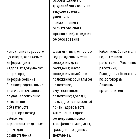
работы, данные о
трудовой занятости на
текущее время с
указанием
наименования и
расчетного счета
организации); сведения
об образовании
Исполнение трудового
фамилия, имя, отчество;
Работники; Соискатели;
договора, отражение
год рождения; месяц
Родственники
информации в
рождения; дата
работников; Уволенные
кадровых документах
рождения; место
работники;
оператора,
рождения; семейное
Выгодоприобретатели
информирование
положение; социальное
по договорам;
близких родственников
положение;
Законные
в случае несчастного
имущественное
представители
случая, обеспечение
положение; доходы;
исполнения
пол; адрес электронной
обязательств
почты; адрес места
оператора перед
жительства; адрес
субъектом
регистрации; номер
персональных данных
телефона; СНИЛС; ИНН;
(в т.ч. для
гражданство; данные
осуществления
документа,