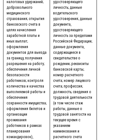
налоговых удержаний;
удостоверяющего
добровольного
личность; данные
медицинского
водительского
страхования; открытия
удостоверения; данные
банковского счета в
документа,
целях начисления
удостоверяющего
заработной платы и
личность за пределами
иных выплат;
Российской Федерации;
оформления
данные документа,
документов для выезда
содержащиеся в
за границу, получения
свидетельстве о
разрешения на работу;
рождении; реквизиты
обеспечения личной
банковской карты;
безопасности
номер расчетного
работников; контроля
счета; номер лицевого
количества и качества
счета; профессия;
выполняемой работы и
должность; сведения о
обеспечения
трудовой деятельности
сохранности имущества;
(в том числе стаж
оформления билетов и
работы, данные о
организации
трудовой занятости на
проживания
текущее время с
работников в рамках
указанием
планирования
наименования и
командировок),
расчетного счета