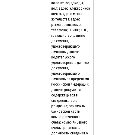
положение; доходы;
пол; адрес электронной
почты; адрес места
жительства; адрес
регистрации; номер
телефона; СНИЛС; ИНН;
гражданство; данные
документа,
удостоверяющего
личность; данные
водительского
удостоверения; данные
документа,
удостоверяющего
личность за пределами
Российской Федерации;
данные документа,
содержащиеся в
свидетельстве о
рождении; реквизиты
банковской карты;
номер расчетного
счета; номер лицевого
счета; профессия;
должность; сведения о