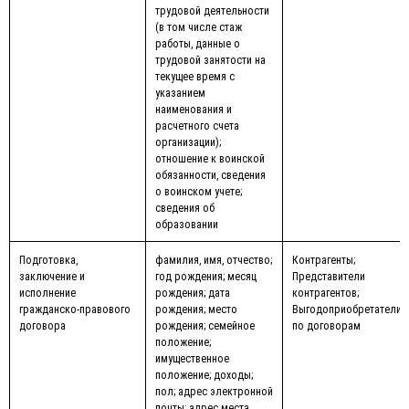
трудовой деятельности
(в том числе стаж
работы, данные о
трудовой занятости на
текущее время с
указанием
наименования и
расчетного счета
организации);
отношение к воинской
обязанности, сведения
о воинском учете;
сведения об
образовании
Подготовка,
фамилия, имя, отчество;
Контрагенты;
заключение и
год рождения; месяц
Представители
исполнение
рождения; дата
контрагентов;
гражданско-правового
рождения; место
Выгодоприобретатели
договора
рождения; семейное
по договорам
положение;
имущественное
положение; доходы;
пол; адрес электронной
почты; адрес места