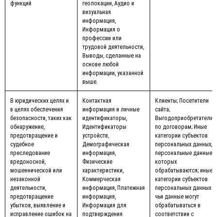
функций
геолокации, Аудио и
визуальная
информация,
Информация о
профессии или
трудовой деятельности,
Выводы, сделанные на
основе любой
информации, указанной
выше.
В юридических целях и
Контактная
Клиенты; Посетители
в целях обеспечения
информация и личные
сайта;
безопасности, таких как
идентификаторы,
Выгодоприобретатели
обнаружение,
Идентификаторы
по договорам; Иные
предотвращение и
устройств,
категории субъектов
судебное
Демографическая
персональных данных,
преследование
информация,
персональные данные
вредоносной,
Физические
которых
мошеннической или
характеристики,
обрабатываются; иные
незаконной
Коммерческая
категории субъектов
деятельности,
информация, Платежная
персональных данных
предотвращение
информация,
чьи данные могут
убытков, выявление и
Информация для
обрабатываться в
исправление ошибок на
подтверждения
соответствии с