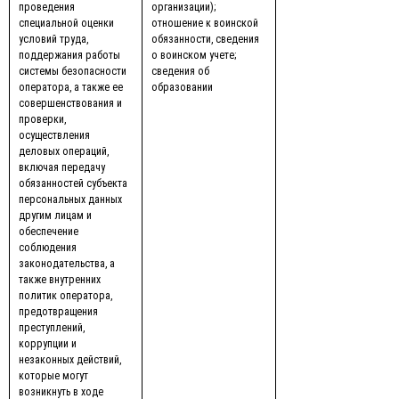
проведения
организации);
специальной оценки
отношение к воинской
условий труда,
обязанности, сведения
поддержания работы
о воинском учете;
системы безопасности
сведения об
оператора, а также ее
образовании
совершенствования и
проверки,
осуществления
деловых операций,
включая передачу
обязанностей субъекта
персональных данных
другим лицам и
обеспечение
соблюдения
законодательства, а
также внутренних
политик оператора,
предотвращения
преступлений,
коррупции и
незаконных действий,
которые могут
возникнуть в ходе