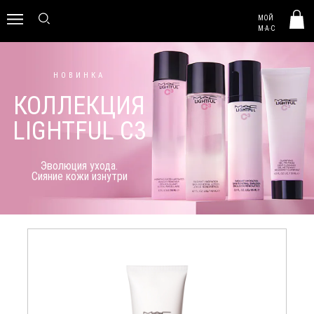
MAC HUNGARY
МОЙ
0
M·A·C
НОВИНКА
КОЛЛЕКЦИЯ
LIGHTFUL C3
Эволюция ухода.
Сияние кожи изнутри