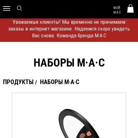
MAC HUNGARY
МОЙ
0
M·A·C
Уважаемые клиенты! Мы временно не принимаем
заказы в интернет-магазине. Надеемся скоро увидеть
Вас снова. Команда бренда M·A·C
НАБОРЫ M·A·C
ПРОДУКТЫ
НАБОРЫ M·A·C