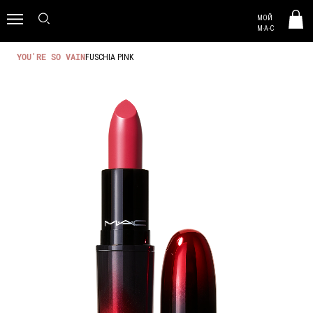
MAC HUNGARY
МОЙ
0
M·A·C
FUSCHIA PINK
YOU'RE SO VAIN