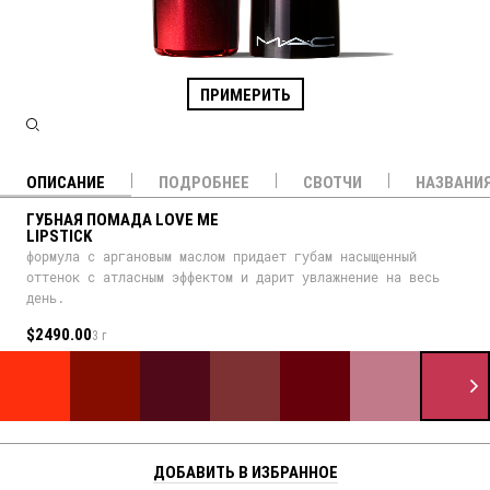
ПРИМЕРИТЬ
ОПИСАНИЕ
ПОДРОБНЕЕ
СВОТЧИ
НАЗВАНИ
ГУБНАЯ ПОМАДА LOVE ME
LIPSTICK
формула с аргановым маслом придает губам насыщенный
оттенок с атласным эффектом и дарит увлажнение на весь
день.
$2490.00
3 г
ДОБАВИТЬ В ИЗБРАННОЕ