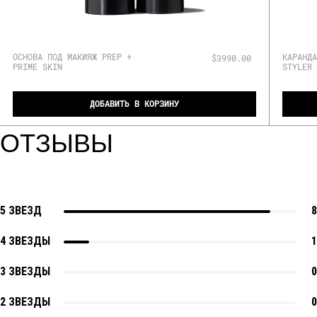
ОСНОВА ПОД МАКИЯЖ PREP +
КАРАНДА
$3990.00
PRIME SKIN
STYLER
ДОБАВИТЬ В КОРЗИНУ
ОТЗЫВЫ
5 ЗВЕЗД
8
4 ЗВЕЗДЫ
1
3 ЗВЕЗДЫ
0
2 ЗВЕЗДЫ
0