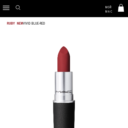
MAC HUNGARY
МОЙ
0
M·A·C
VIVID BLUE-RED
RUBY NEW