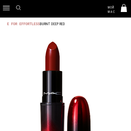
MAC HUNGARY
МОЙ
0
M·A·C
BURNT DEEP RED
E FOR EFFORTLESS