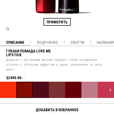
ПРИМЕРИТЬ
ОПИСАНИЕ
ПОДРОБНЕЕ
СВОТЧИ
НАЗВАНИ
ГУБНАЯ ПОМАДА LOVE ME
LIPSTICK
формула с аргановым маслом придает губам насыщенный
оттенок с атласным эффектом и дарит увлажнение на весь
день.
$2490.00
3 г
ДОБАВИТЬ В ИЗБРАННОЕ