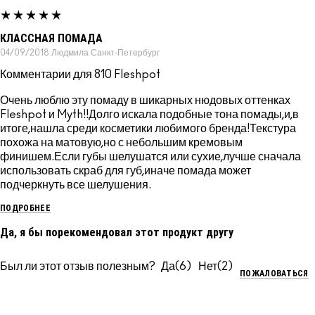
КЛАССНАЯ ПОМАДА
04/09/2018
Людмила
Санкт-Петербург
Комментарии для 810 Fleshpot
Очень люблю эту помаду в шикарных нюдовых оттенках
Fleshpot и Myth!!Долго искала подобные тона помады,и,в
итоге,нашла среди косметики любимого бренда!Текстура
похожа на матовую,но с небольшим кремовым
финишем.Если губы шелушатся или сухие,лучше сначала
использовать скраб для губ,иначе помада может
подчеркнуть все шелушения.
ПОДРОБНЕЕ
Да, я бы порекомендовал этот продукт другу
Был ли этот отзыв полезным?
6
2
ПОЖАЛОВАТЬСЯ