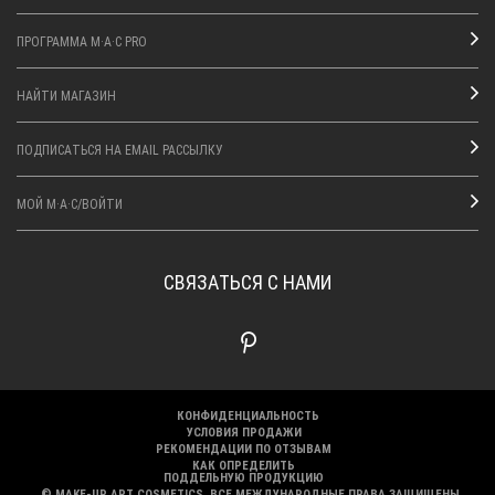
ПРОГРАММА M·A·C PRO
НАЙТИ МАГАЗИН
ПОДПИСАТЬСЯ НА EMAIL РАССЫЛКУ
МОЙ M·A·C/ВОЙТИ
СВЯЗАТЬСЯ С НАМИ
КОНФИДЕНЦИАЛЬНОСТЬ
УСЛОВИЯ ПРОДАЖИ
РЕКОМЕНДАЦИИ ПО ОТЗЫВАМ
КАК ОПРЕДЕЛИТЬ
ПОДДЕЛЬНУЮ ПРОДУКЦИЮ
© MAKE-UP ART COSMETICS. ВСЕ МЕЖДУНАРОДНЫЕ ПРАВА ЗАЩИЩЕНЫ.