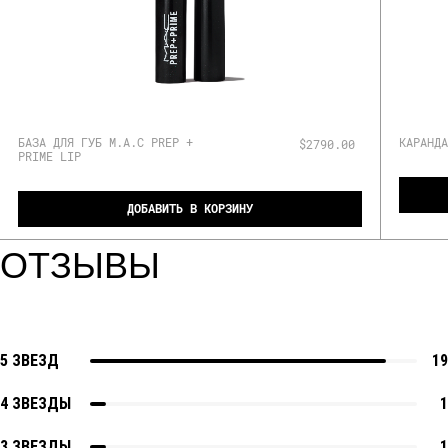
БАЗА ДЛЯ ГУБ M.A.C PREP +
КАРАНДА
$2790.00
PRIME LIP
ДОБАВИТЬ В КОРЗИНУ
ОТЗЫВЫ
5 ЗВЕЗД
19
4 ЗВЕЗДЫ
1
3 ЗВЕЗДЫ
1