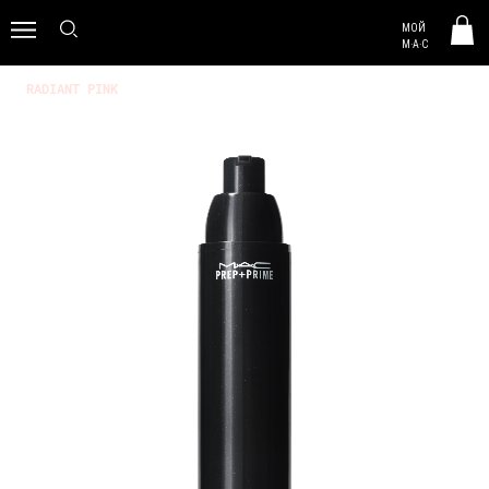
MAC HUNGARY
МОЙ
0
M·A·C
RADIANT PINK