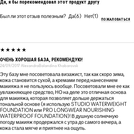
Да, я бы порекомендовал этот продукт другу
Был ли этот отзыв полезным?
6
1
ПОЖАЛОВАТЬСЯ
ОЧЕНЬ ХОРОШАЯ БАЗА, РЕКОМЕНДУЮ!
24/09/2017
AlexandraBalandina
Khabarovsk
Эту базу мне посоветовала визажист, так как скоро зима,
кожа становится сухой, а кремами перед нанесением
макияжа я не пользуюсь вообще. Посоветовали мне ее как
увлажняющее средство, НО на деле это отличная основа
для макияжа, которая позволяет дольше держаться
тональной основе (я использую STUDIO WATERWEIGHT
FOUNDATION или PRO LONGWEAR NOURISHING
WATERPROOF FOUNDATION)! В душную солнечную
погоду макияж продержался с утра до самого вечера, а
кожа стала мягче и приятнее на ощупь.