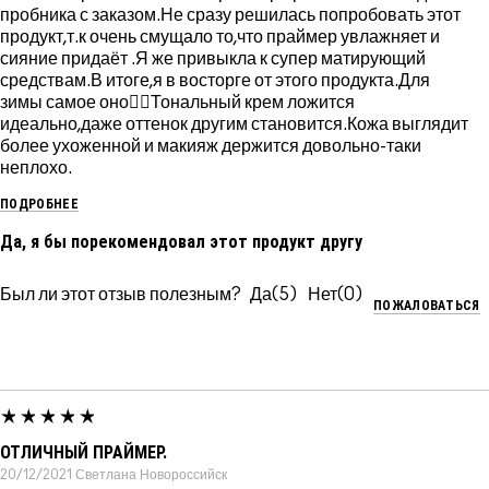
пробника с заказом.Не сразу решилась попробовать этот
продукт,т.к очень смущало то,что праймер увлажняет и
сияние придаёт .Я же привыкла к супер матирующий
средствам.В итоге,я в восторге от этого продукта.Для
зимы самое оно👍🏻Тональный крем ложится
идеально,даже оттенок другим становится.Кожа выглядит
более ухоженной и макияж держится довольно-таки
неплохо.
ПОДРОБНЕЕ
Да, я бы порекомендовал этот продукт другу
Был ли этот отзыв полезным?
5
0
ПОЖАЛОВАТЬСЯ
ОТЛИЧНЫЙ ПРАЙМЕР.
20/12/2021
Светлана
Новороссийск