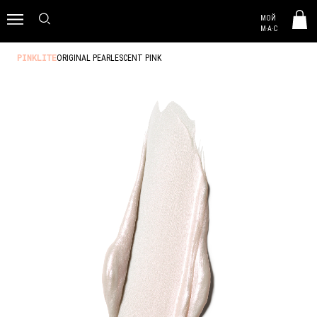
MAC HUNGARY
МОЙ
0
M·A·C
ORIGINAL PEARLESCENT PINK
PINKLITE