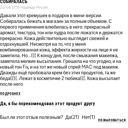
СОБИРАЛАСЬ
20/04/2018
Надежда
Россия
Давали этот кремушек в подарок в мини-версии.
Собиралась бежать в магазин за полным объемом. С
первого применения влюбилась в него: прекрасный
аромат, текстура, тон или пудра после ложатся и держатся
прекрасно. Кожа действительно выглядит свежей и
отдохнувшей. Несмотря на то, что у меня
комбинированная кожа, эффекта жирности на лице я не
заметила. Но...((( К концу дня, после смывания макияжа,
заметила мелкие высыпания. Грешила на что угодно, и на
новый тон Fix, и на тот же новый спрей MAC под макияж.
Дважды ещё пробовала крем без этих продуктов, та же
беда((((. Лежат в косметичке 2 тюбика(((. Кожа высыпает
после него
ПОДРОБНЕЕ
Да, я бы порекомендовал этот продукт другу
Был ли этот отзыв полезным?
21
1
ПОЖАЛОВАТЬСЯ