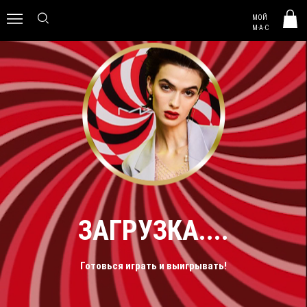
MAC HUNGARY
МОЙ
0
M·A·C
ЗАГРУЗКА....
Готовься играть и выигрывать!