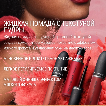
ЖИДКАЯ ПОМАДА С ТЕКСТУРОЙ
ПУДРЫ
Жидкая помада с воздушной кремовой текстурой
создает комфортное матовое покрытие с эффектом
мягкого фокуса и увлажняет губы на десять часов.
МГНОВЕННОЕ И ДЛИТЕЛЬНОЕ УВЛАЖНЕНИЕ
ЛЕГКОЕ РЕГУЛИРУЕМОЕ ПОКРЫТИЕ
МАТОВЫЙ ФИНИШ С ЭФФЕКТОМ
МЯГКОГО ФОКУСА