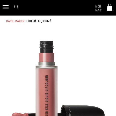
MAC HUNGARY
МОЙ
0
M·A·C
ТЕПЛЫЙ НЮДОВЫЙ
DATE-MAKER