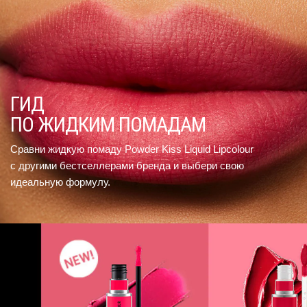
ГИД
ПО ЖИДКИМ ПОМАДАМ
Сравни жидкую помаду Powder Kiss Liquid Lipcolour
с другими бестселлерами бренда и выбери свою
идеальную формулу.