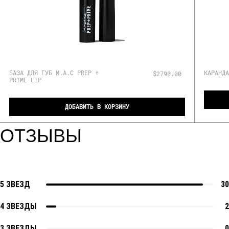
БАЗА ДЛЯ ГУБ M.A.C PREP +
КАРАНДА
$2790.00
PRIME LIP
ДОБАВИТЬ В КОРЗИНУ
ОТЗЫВЫ
5 ЗВЕЗД
30
4 ЗВЕЗДЫ
2
3 ЗВЕЗДЫ
0