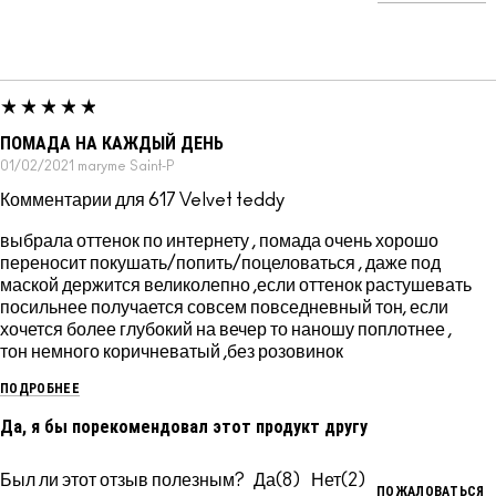
ПОМАДА НА КАЖДЫЙ ДЕНЬ
01/02/2021
maryme
Saint-P
Комментарии для 617 Velvet teddy
выбрала оттенок по интернету , помада очень хорошо
переносит покушать/попить/поцеловаться , даже под
маской держится великолепно ,если оттенок растушевать
посильнее получается совсем повседневный тон, если
хочется более глубокий на вечер то наношу поплотнее ,
тон немного коричневатый ,без розовинок
ПОДРОБНЕЕ
Да, я бы порекомендовал этот продукт другу
Был ли этот отзыв полезным?
8
2
ПОЖАЛОВАТЬСЯ