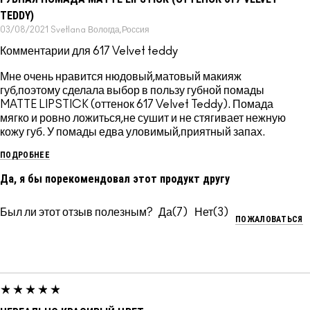
TEDDY)
03/08/2021
Svetlana
Вологда,Россия
Комментарии для 617 Velvet teddy
Мне очень нравится нюдовый,матовый макияж
губ,поэтому сделала выбор в пользу губной помады
MATTE LIPSTICK (оттенок 617 Velvet Teddy). Помада
мягко и ровно ложиться,не сушит и не стягивает нежную
кожу губ. У помады едва уловимый,приятный запах.
ПОДРОБНЕЕ
Да, я бы порекомендовал этот продукт другу
Был ли этот отзыв полезным?
7
3
ПОЖАЛОВАТЬСЯ