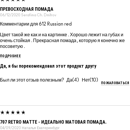
ПРЕВОСХОДНАЯ ПОМАДА
06/12/2020
Serafima Ch.
Dmitrov
Комментарии для 612 Russian red
Цвет такой же как и на картинке . Хорошо лежит на губах и
очень стойкая . Прекрасная помада , которую я конечно же
посоветую .
ПОДРОБНЕЕ
Да, я бы порекомендовал этот продукт другу
Был ли этот отзыв полезным?
4
10
ПОЖАЛОВАТЬСЯ
707 RETRO MATTE - ИДЕАЛЬНО МАТОВАЯ ПОМАДА.
04/09/2020
Наталья
Екатеринбург