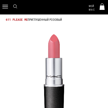
MAC HUNGARY
МОЙ
0
M·A·C
ПРИГЛУШЕННЫЙ РОЗОВЫЙ
611 PLEASE ME