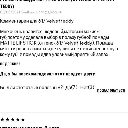
TEDDY)
03/08/2021
Svetlana
Вологда,Россия
Комментарии для 617 Velvet teddy
Мне очень нравится нюдовый,матовый макияж
губ,поэтому сделала выбор в пользу губной помады
MATTE LIPSTICK (оттенок 617 Velvet Teddy). Помада
мягко и ровно ложиться,не сушит и не стягивает нежную
кожу губ. У помады едва уловимый,приятный запах.
ПОДРОБНЕЕ
Да, я бы порекомендовал этот продукт другу
Был ли этот отзыв полезным?
7
3
ПОЖАЛОВАТЬСЯ