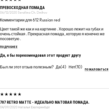
ПРЕВОСХОДНАЯ ПОМАДА
06/12/2020
Serafima Ch.
Dmitrov
Комментарии для 612 Russian red
Цвет такой же как и на картинке . Хорошо лежит на губах и
очень стойкая . Прекрасная помада , которую я конечно же
посоветую .
ПОДРОБНЕЕ
Да, я бы порекомендовал этот продукт другу
Был ли этот отзыв полезным?
4
10
ПОЖАЛОВАТЬСЯ
707 RETRO MATTE - ИДЕАЛЬНО МАТОВАЯ ПОМАДА.
04/09/2020
Наталья
Екатеринбург