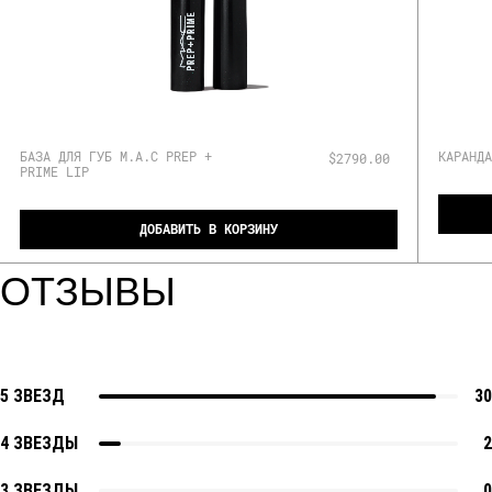
БАЗА ДЛЯ ГУБ M.A.C PREP +
КАРАНДА
$2790.00
PRIME LIP
ДОБАВИТЬ В КОРЗИНУ
ОТЗЫВЫ
5 ЗВЕЗД
30
4 ЗВЕЗДЫ
2
3 ЗВЕЗДЫ
0