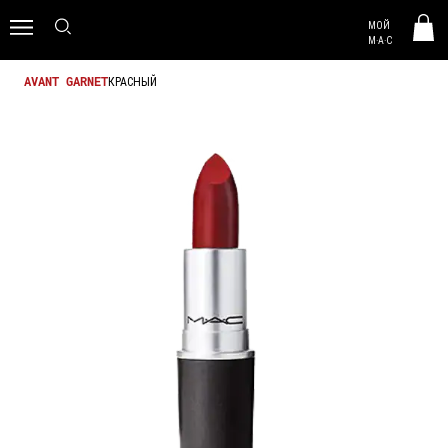
MAC HUNGARY
МОЙ
0
M·A·C
КРАСНЫЙ
AVANT GARNET