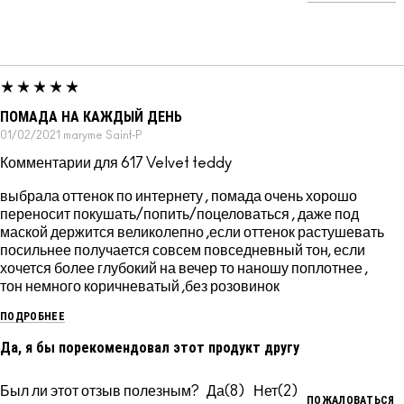
ПОМАДА НА КАЖДЫЙ ДЕНЬ
01/02/2021
maryme
Saint-P
Комментарии для 617 Velvet teddy
выбрала оттенок по интернету , помада очень хорошо
переносит покушать/попить/поцеловаться , даже под
маской держится великолепно ,если оттенок растушевать
посильнее получается совсем повседневный тон, если
хочется более глубокий на вечер то наношу поплотнее ,
тон немного коричневатый ,без розовинок
ПОДРОБНЕЕ
Да, я бы порекомендовал этот продукт другу
Был ли этот отзыв полезным?
8
2
ПОЖАЛОВАТЬСЯ