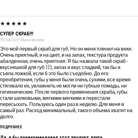
СУПЕР СКРАБ!!!
19/04/2017
Мили
Москва
Это мой первый скраб для губ. Но он меня пленил на веки.
Очень приятный, и на цвет, и на запах, текстура продукта
абалденная, очень приятная. Я бы назвала такой скраб -
вкусняшкой для губ ))), запах и вкус сладкий, так бы и
съела ложкой, если б это было съедобно. До его
преобретения, губы у меня были очень сухими, все время
стягивало их, увлажнить не могли ни губные помады, ни
гигиенические. После первого применения скраба, губы
стали шелковыми, мягкими мягкими и перестали
пересыхать. Пользуюсь один раз в неделю. Для меня в
самый раз. Расход минимальный, такого объема хватит на
долго.
ПОДРОБНЕЕ
Да, я бы порекомендовал этот продукт другу