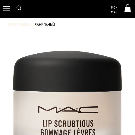
MAC HUNGARY
МОЙ
0
M·A·C
ВАНИЛЬНЫЙ
SWEET VANILLA