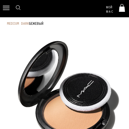
MAC HUNGARY
МОЙ
0
M·A·C
БЕЖЕВЫЙ
MEDIUM DARK