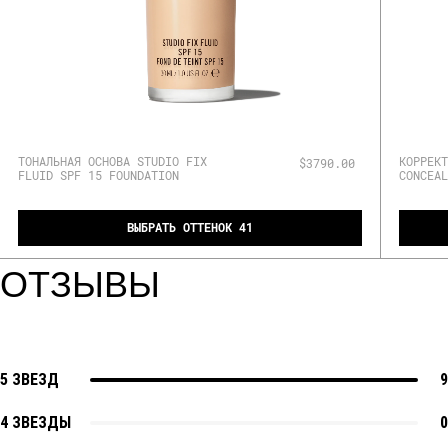
ТОНАЛЬНАЯ ОСНОВА STUDIO FIX
КОРРЕКТ
$3790.00
FLUID SPF 15 FOUNDATION
CONCEAL
ВЫБРАТЬ ОТТЕНОК 41
ОТЗЫВЫ
5 ЗВЕЗД
9
4 ЗВЕЗДЫ
0