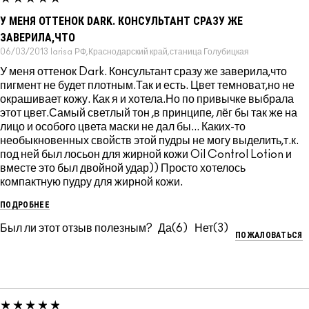
У МЕНЯ ОТТЕНОК DARK. КОНСУЛЬТАНТ СРАЗУ ЖЕ
ЗАВЕРИЛА,ЧТО
06/03/2013
larisa
РФ,Краснодарский край,станица Голубицкая
У меня оттенок Dark. Консультант сразу же заверила,что
пигмент не будет плотным.Так и есть. Цвет темноват,но не
окрашивает кожу. Как я и хотела.Но по привычке выбрала
этот цвет.Самый светлый тон ,в принципе, лёг бы так же на
лицо и особого цвета маски не дал бы... Каких-то
необыкновенных свойств этой пудры не могу выделить,т.к.
под ней был лосьон для жирной кожи Oil Control Lotion и
вместе это был двойной удар)) Просто хотелось
компактную пудру для жирной кожи.
ПОДРОБНЕЕ
Был ли этот отзыв полезным?
6
3
ПОЖАЛОВАТЬСЯ