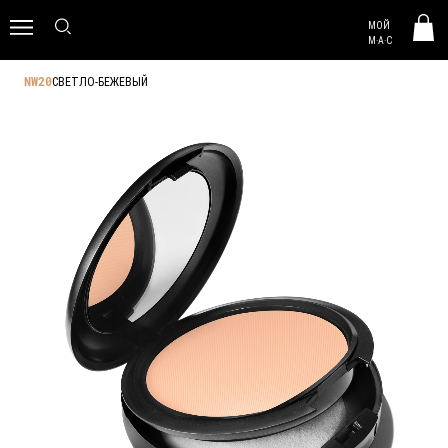
MAC HUNGARY
МОЙ
0
M·A·C
СВЕТЛО-БЕЖЕВЫЙ
NW20