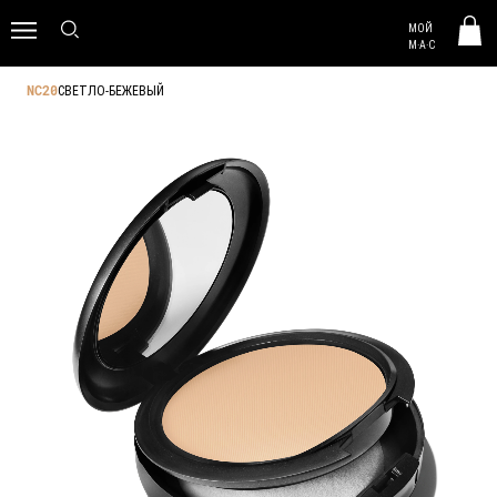
MAC HUNGARY
МОЙ
0
M·A·C
СВЕТЛО-БЕЖЕВЫЙ
NC20