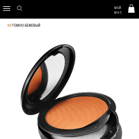
MAC HUNGARY
МОЙ
0
M·A·C
ТЕМНО-БЕЖЕВЫЙ
N9