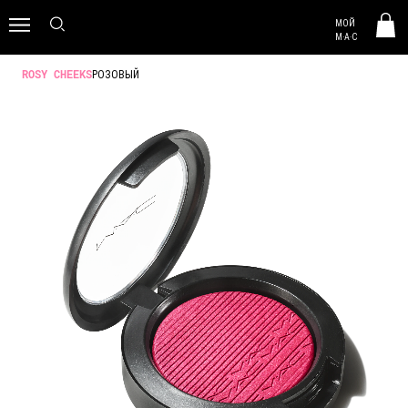
MAC HUNGARY
МОЙ
0
M·A·C
РОЗОВЫЙ
ROSY CHEEKS