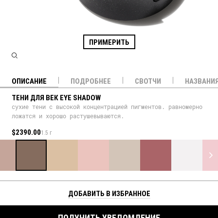
ПРИМЕРИТЬ
ОПИСАНИЕ
ПОДРОБНЕЕ
СВОТЧИ
НАЗВАНИ
ТЕНИ ДЛЯ ВЕК EYE SHADOW
сухие тени с высокой концентрацией пигментов. равномерно
ложатся и хорошо растушевываются.
$2390.00
1.5 г
ДОБАВИТЬ В ИЗБРАННОЕ
ПОЛУЧИТЬ УВЕДОМЛЕНИЕ