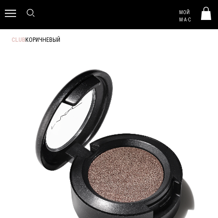
MAC HUNGARY
МОЙ
0
M·A·C
КОРИЧНЕВЫЙ
CLUB