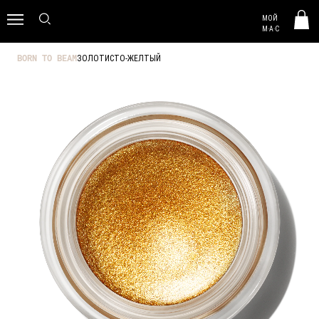
MAC HUNGARY
МОЙ
0
M·A·C
ЗОЛОТИСТО-ЖЕЛТЫЙ
BORN TO BEAM