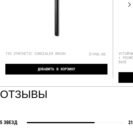
195 SYNTHETIC CONCEALER BRUSH
УСТОЙЧИ
$1990.00
+ PRIME
BASE
ДОБАВИТЬ В КОРЗИНУ
ОТЗЫВЫ
5 ЗВЕЗД
21