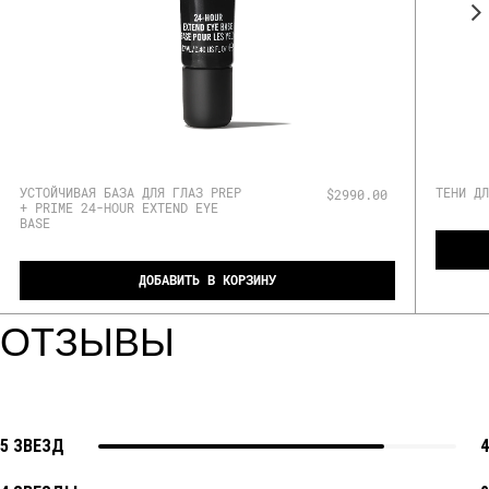
УСТОЙЧИВАЯ БАЗА ДЛЯ ГЛАЗ PREP
ТЕНИ ДЛ
$2990.00
+ PRIME 24-HOUR EXTEND EYE
BASE
ДОБАВИТЬ В КОРЗИНУ
ОТЗЫВЫ
5 ЗВЕЗД
4