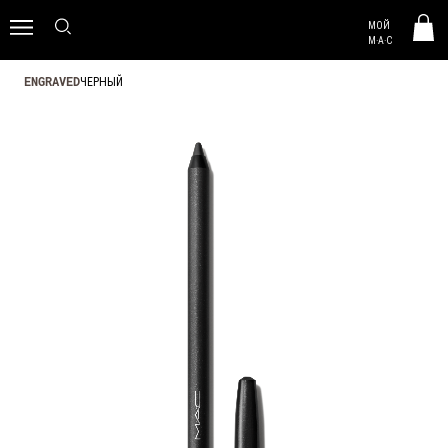
MAC HUNGARY
МОЙ
0
M·A·C
ЧЕРНЫЙ
ENGRAVED