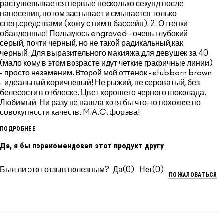
растушевывается первые несколько секунд после
нанесения, потом застывает и смывается только
спец.средствами (хожу с ним в бассейн). 2. Оттенки
обалденные! Пользуюсь engraved - очень глубокий
серый, почти черный, но не такой радикальный,как
черный. Для выразительного макияжа для девушек за 40
(мало кому в этом возрасте идут четкие графичные линии)
- просто незаменим. Второй мой оттенок - stubborn brawn
- идеальный коричневый! Не рыжий, не сероватый, без
белесости в отблеске. Цвет хорошего черного шоколада.
Любимый! Ни разу не нашла хотя бы что-то похожее по
совокупности качеств. M.A.C. форэва!
ПОДРОБНЕЕ
Да, я бы порекомендовал этот продукт другу
Был ли этот отзыв полезным?
0
0
ПОЖАЛОВАТЬСЯ