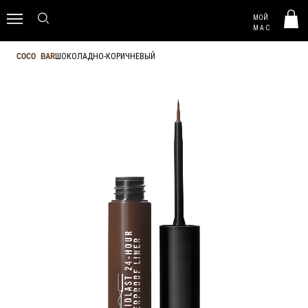
MAC HUNGARY
МОЙ
0
M·A·C
ШОКОЛАДНО-КОРИЧНЕВЫЙ
COCO BAR