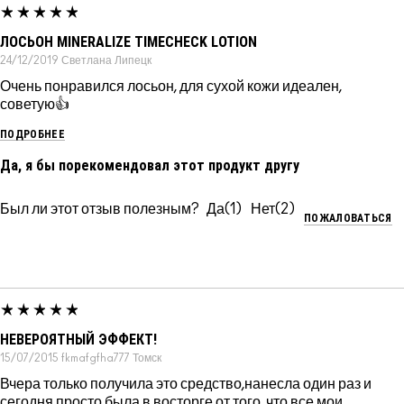
ЛОСЬОН MINERALIZE TIMECHECK LOTION
24/12/2019
Светлана
Липецк
Очень понравился лосьон, для сухой кожи идеален,
советую👍
ПОДРОБНЕЕ
Да, я бы порекомендовал этот продукт другу
Был ли этот отзыв полезным?
1
2
ПОЖАЛОВАТЬСЯ
НЕВЕРОЯТНЫЙ ЭФФЕКТ!
15/07/2015
fkmafgfha777
Томск
Вчера только получила это средство,нанесла один раз и
сегодня просто была в восторге от того ,что все мои