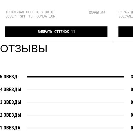
ТОНАЛЬНАЯ ОСНОВА STUDIO
СКРАБ Д
$3990.00
SCULPT SPF 15 FOUNDATION
VOLCANI
ВЫБРАТЬ ОТТЕНОК 11
ОТЗЫВЫ
5 ЗВЕЗД
3
4 ЗВЕЗДЫ
0
3 ЗВЕЗДЫ
0
2 ЗВЕЗДЫ
0
1 ЗВЕЗДА
0