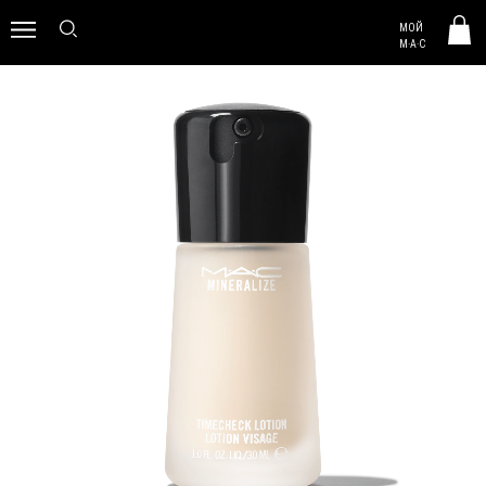
MAC HUNGARY
МОЙ
0
M·A·C