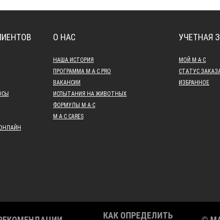
ЛИЕНТОВ
О НАС
УЧЕТНАЯ 
НАША ИСТОРИЯ
МОЙ M·A·C
ПРОГРАММА M·A·C PRO
СТАТУС ЗАКАЗ
ВАКАНСИИ
ИЗБРАННОЕ
ОСЫ
ИСПЫТАНИЯ НА ЖИВОТНЫХ
ФОРМУЛЫ M·A·C
M·A·C CARES
 ОНЛАЙН
КАК ОПРЕДЕЛИТЬ
РЕКОМЕНДАЦИИ
© M