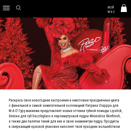
MAC HUNGARY
МОЙ
0
M·A·C
Раскрась свое новогоднее настроение в неистовые праздничные цвета
с финальной и самой зажигательной коллекцией Патрика Старрра для
M·A·C! Гуру макияжа представляет новые оттенки губной помады Lipstick,
блеска для губ Dazzleglass и перламутровой пудры Mineralize Skinfinish,
а также две палетки теней для век и свою знаменитую пудру. Продукты
в сверкающей красной упаковке наполнят твой праздник волшебством